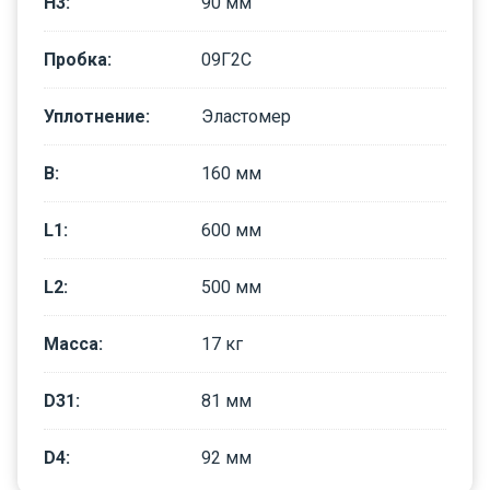
H3
:
90
мм
Пробка
:
09Г2С
Уплотнение
:
Эластомер
B
:
160
мм
L1
:
600
мм
L2
:
500
мм
Масса
:
17
кг
D31
:
81
мм
D4
:
92
мм