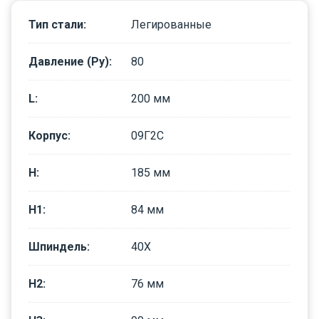
Тип стали
:
Легированные
Давление (Ру)
:
80
L
:
200
мм
Корпус
:
09Г2С
H
:
185
мм
H1
:
84
мм
Шпиндель
:
40Х
H2
:
76
мм