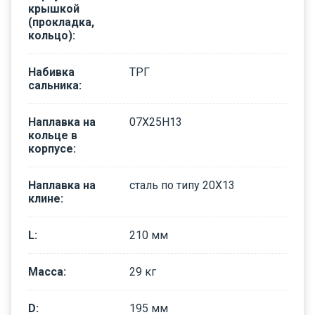
крышкой
(прокладка,
кольцо)
:
Набивка
ТРГ
сальника
:
Наплавка на
07Х25Н13
кольце в
корпусе
:
Наплавка на
сталь по типу 20Х13
клине
:
L
:
210
мм
Масса
:
29
кг
D
:
195
мм