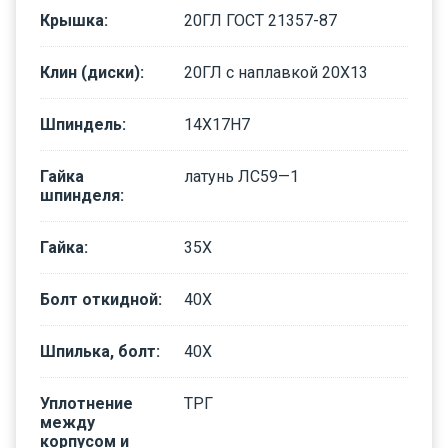
Крышка
:
20ГЛ ГОСТ 21357-87
Клин (диски)
:
20ГЛ с наплавкой 20Х13
Шпиндель
:
14Х17Н7
Гайка
латунь ЛС59—1
шпинделя
:
Гайка
:
35Х
Болт откидной
:
40Х
Шпилька, болт
:
40Х
Уплотнение
ТРГ
между
корпусом и