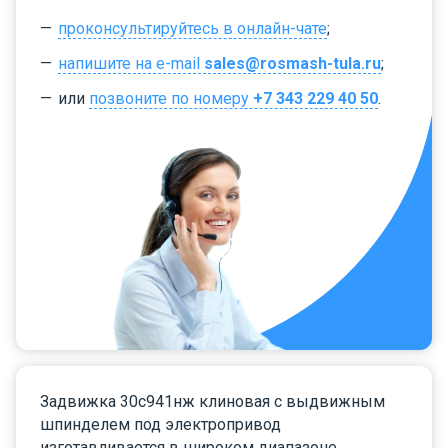
проконсультируйтесь в онлайн-чате
;
напишите на e-mail
sales@rosmash-tula.ru
;
или
позвоните по номеру
+7 343 229 40 50
.
Задвижка 30с941нж клиновая с выдвижным
шпинделем под электропривод
изготавливается в широком диапазоне