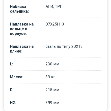
Набивка
АГИ, ТРГ
сальника
:
Наплавка на
07Х25Н13
кольце в
корпусе
:
Наплавка на
сталь по типу 20Х13
клине
:
L
:
230
мм
Масса
:
39
кг
D
:
215
мм
H2
:
399
мм