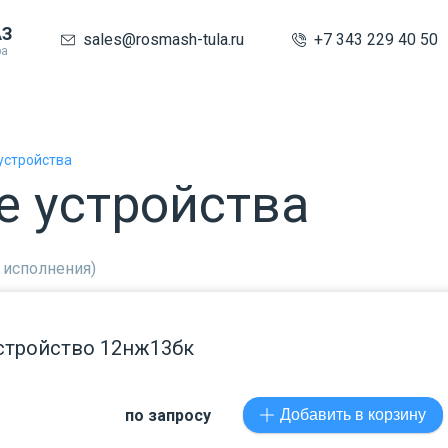
АЗ
sales@rosmash-tula.ru
+7 343 229 40 50
ра
устройства
е устройства
 исполнения)
стройство 12нж13бк
по запросу
Добавить в корзину