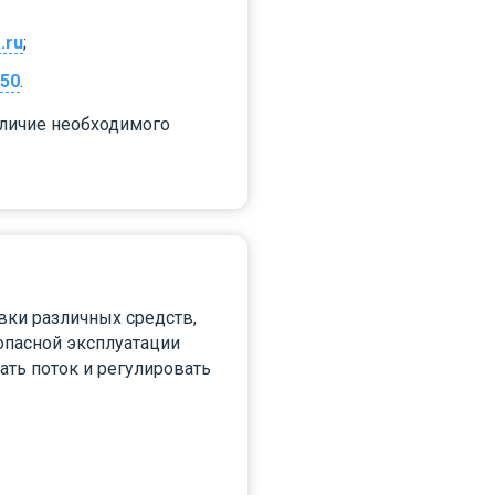
.ru
;
 50
.
аличие необходимого
ки различных средств,
опасной эксплуатации
ть поток и регулировать