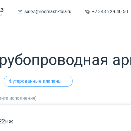
АЗ
sales@rosmash-tula.ru
+7 343 229 40 50
ра
трубопроводная а
Футерованные клапаны →
анта исполнения)
с22нж