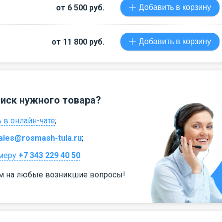
от 6 500 руб.
Добавить в корзину
от 11 800 руб.
Добавить в корзину
оиск нужного товара?
 в онлайн-чате
;
ales@rosmash-tula.ru
;
меру
+7 343 229 40 50
.
м на любые возникшие вопросы!