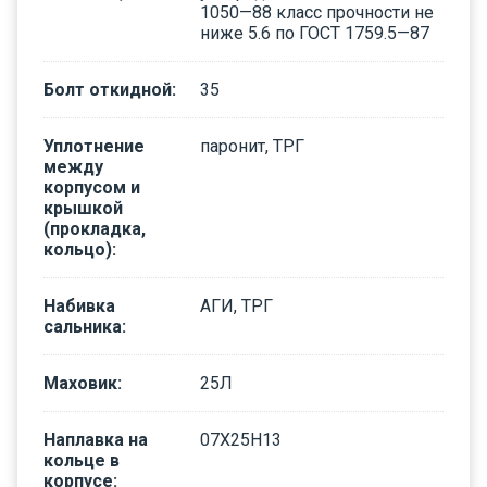
1050—88 класс прочности не
ниже 5.6 по ГОСТ 1759.5—87
Болт откидной
:
35
Уплотнение
паронит, ТРГ
между
корпусом и
крышкой
(прокладка,
кольцо)
:
Набивка
АГИ, ТРГ
сальника
:
Маховик
:
25Л
Наплавка на
07Х25Н13
кольце в
корпусе
: