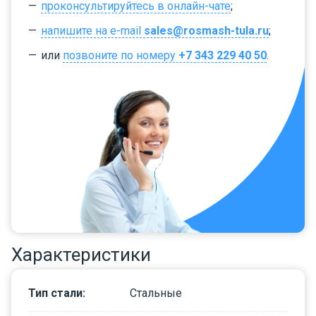
проконсультируйтесь в онлайн-чате
;
напишите на e-mail
sales@rosmash-tula.ru
;
или
позвоните по номеру
+7 343 229 40 50
.
Характеристики
Тип стали
:
Стальные