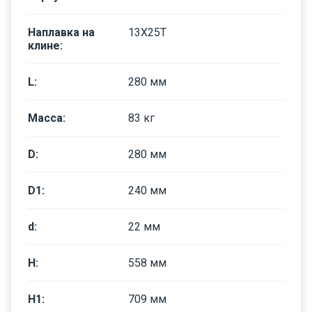
Наплавка на
13Х25Т
клине
:
L
:
280
мм
Масса
:
83
кг
D
:
280
мм
D1
:
240
мм
d
:
22
мм
H
:
558
мм
H1
:
709
мм