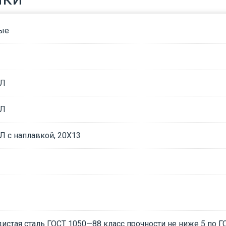
ые
5Л
5Л
Л с наплавкой, 20Х13
дистая сталь ГОСТ 1050—88 класс прочности не ниже 5 по Г