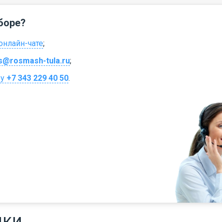
боре?
онлайн-чате
;
s@rosmash-tula.ru
;
ру
+7 343 229 40 50
.
ики