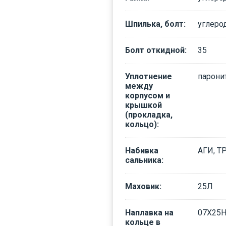
Шпилька, болт
:
углеро
Болт откидной
:
35
Уплотнение
паронит
между
корпусом и
крышкой
(прокладка,
кольцо)
:
Набивка
АГИ, Т
сальника
:
Маховик
:
25Л
Наплавка на
07Х25
кольце в