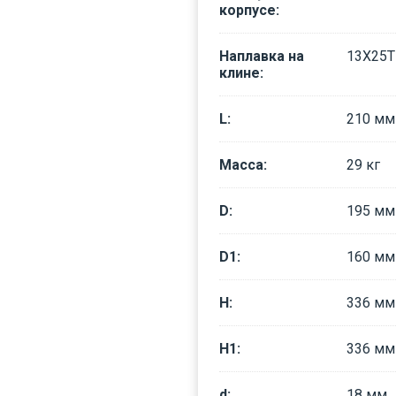
корпусе
:
Наплавка на
13Х25Т
клине
:
L
:
210
мм
Масса
:
29
кг
D
:
195
мм
D1
:
160
мм
H
:
336
мм
H1
:
336
мм
d
:
18
мм