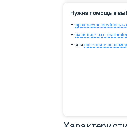
Нужна помощь в вы
проконсультируйтесь в 
напишите на e-mail
sale
или
позвоните по номе
Характерист