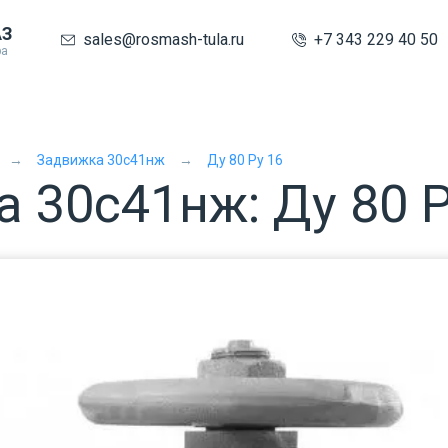
АЗ
sales@rosmash-tula.ru
+7 343 229 40 50
ра
Задвижка 30с41нж
Ду 80 Ру 16
 30с41нж: Ду 80 Р