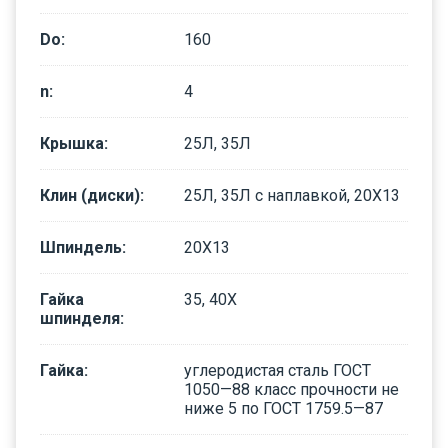
Dо
:
160
n
:
4
Крышка
:
25Л, 35Л
Клин (диски)
:
25Л, 35Л с наплавкой, 20Х13
Шпиндель
:
20Х13
Гайка
35, 40Х
шпинделя
:
Гайка
:
углеродистая сталь ГОСТ
1050—88 класс прочности не
ниже 5 по ГОСТ 1759.5—87