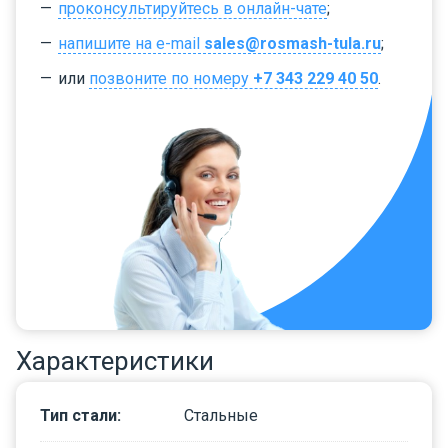
проконсультируйтесь в онлайн-чате
;
напишите на e-mail
sales@rosmash-tula.ru
;
или
позвоните по номеру
+7 343 229 40 50
.
Характеристики
Тип стали
:
Стальные